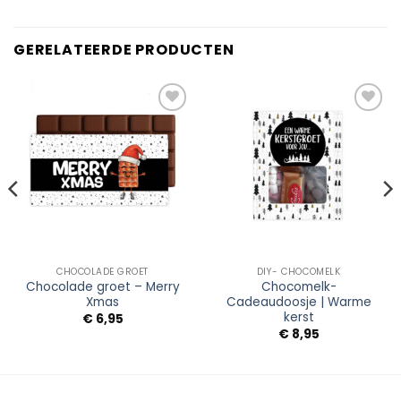
GERELATEERDE PRODUCTEN
Add to
Add to
Wishlist
Wishlist
CHOCOLADE GROET
DIY- CHOCOMELK
Chocolade groet – Merry
Chocomelk-
Xmas
Cadeaudoosje | Warme
kerst
€
6,95
€
8,95