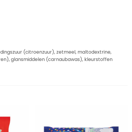
dingszuur (citroenzuur), zetmeel, maltodextrine,
ren), glansmiddelen (carnaubawas), kleurstoffen
Add to
Add to
Wishlist
Wishlist