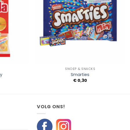
+
SNOEP & SNACKS
my
Smarties
€
0,30
VOLG ONS!