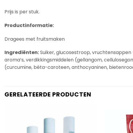
Prijs is per stuk.
Productinformatie:
Dragees met fruitsmaken
Ingrediënten:
Suiker, glucosestroop, vruchtensappen (a
aroma’s, verdikkingsmiddelen (gellangom, cellulosego
(curcumine, bèta-caroteen, anthocyaninen, bietenroo
GERELATEERDE PRODUCTEN
Add to
Wishlist