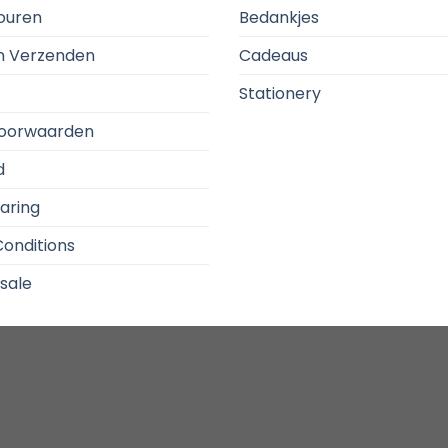
touren
Bedankjes
en Verzenden
Cadeaus
Stationery
oorwaarden
d
aring
onditions
sale