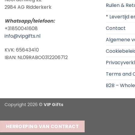
Ruilen & Re
2984 AG Ridderkerk
* Levertijd 
Whatsapp/telefoon:
Contact
+31850041608
info@vipgifts.nl
Algemene v
KVK: 65643410
Cookiebelei
IBAN: NL09RABO0312206712
Privacyverkl
Terms and C
B2B – Whole
Copyright 2026 ©
VIP Gifts
HERROEPING VAN CONTRACT