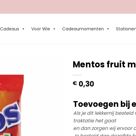
Cadeaus
Voor Wie
Cadeaumomenten
Stationer
Mentos fruit m
Add to
0,30
€
Wishlist
Toevoegen bij e
Als je dit lekkernij bestel
traktatie het gaat
en dan zorgen wij ervoor d
Je besteld dan dezelfde ho