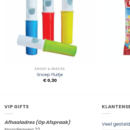
+
+
SNOEP & SNACKS
Snoep Fluitje
€
0,30
VIP GIFTS
KLANTENS
Afhaaladres (Op Afspraak)
Veel gestel
Noordenweg 22