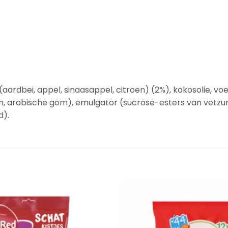
ardbei, appel, sinaasappel, citroen) (2%), kokosolie, voe
m, arabische gom), emulgator (sucrose-esters van vetzu
d).
Add to
Wishlist