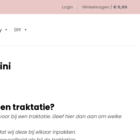
Login
Winkelwagen /
€
0,00
0
y
DIY
ini
en traktatie?
d voor bij een traktatie. Geef hier dan aan om welke
at wij deze bij elkaar inpakken.
eveelheid als bij de traktaties.