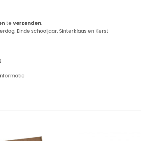
en
te
verzenden
.
rdag, Einde schooljaar, Sinterklaas en Kerst
5
informatie