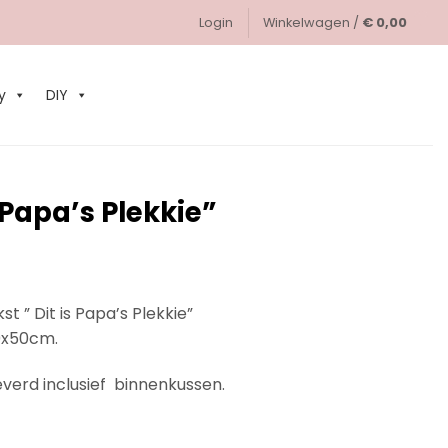
Login
Winkelwagen /
€
0,00
0
y
DIY
 Papa’s Plekkie”
t ” Dit is Papa’s Plekkie”
0x50cm.
verd inclusief binnenkussen.