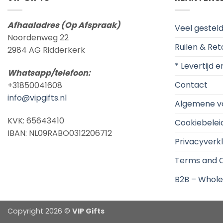
Afhaaladres (Op Afspraak)
Veel gestel
Noordenweg 22
Ruilen & Re
2984 AG Ridderkerk
* Levertijd 
Whatsapp/telefoon:
Contact
+31850041608
info@vipgifts.nl
Algemene v
KVK: 65643410
Cookiebelei
IBAN: NL09RABO0312206712
Privacyverkl
Terms and C
B2B – Whole
Copyright 2026 ©
VIP Gifts