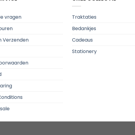
de vragen
Traktaties
touren
Bedankjes
en Verzenden
Cadeaus
Stationery
oorwaarden
d
aring
onditions
sale