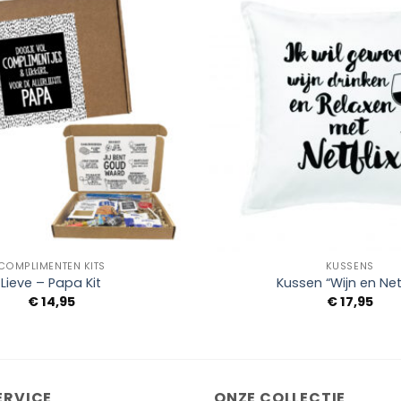
Add to
Wishlist
+
COMPLIMENTEN KITS
KUSSENS
Lieve – Papa Kit
Kussen “Wijn en Netf
€
14,95
€
17,95
ERVICE
ONZE COLLECTIE