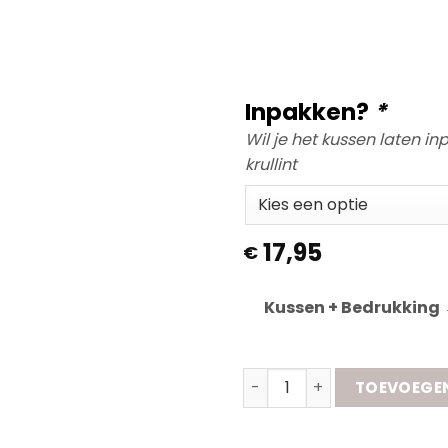
Inpakken?
*
Wil je het kussen laten i
krullint
17,95
€
Kussen + Bedrukking
Kussen " Dit Is Papa's Plekk
TOEVOEGE