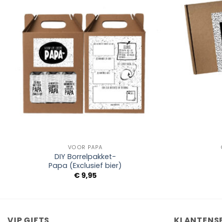
Add to
Wishlist
+
+
VOOR PAPA
DIY Borrelpakket-
Papa (Exclusief bier)
€
9,95
VIP GIFTS
KLANTENS