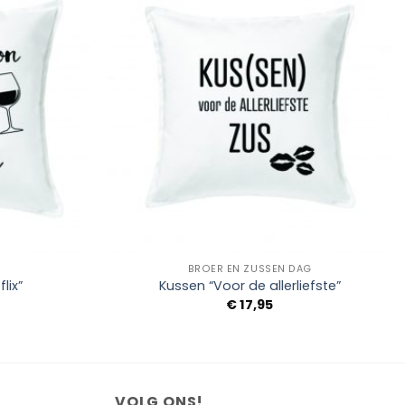
Add to
Add to
Wishlist
Wishlist
+
BROER EN ZUSSEN DAG
lix”
Kussen “Voor de allerliefste”
€
17,95
VOLG ONS!