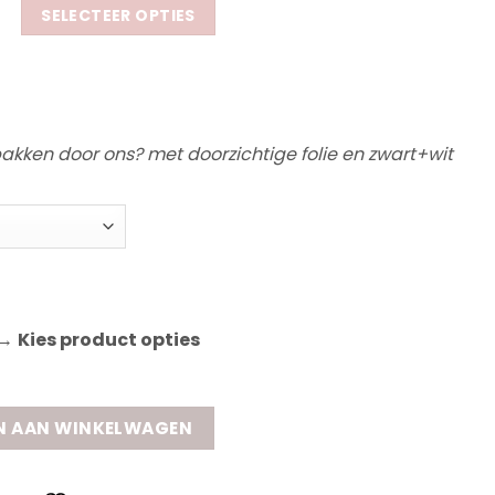
SELECTEER OPTIES
npakken door ons? met doorzichtige folie en zwart+wit
→
Kies product opties
ie" aantal
N AAN WINKELWAGEN