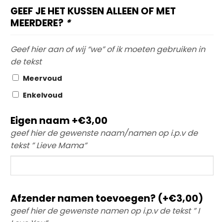
GEEF JE HET KUSSEN ALLEEN OF MET
MEERDERE?
*
Geef hier aan of wij “we” of ik moeten gebruiken in
de tekst
Meervoud
Enkelvoud
Eigen naam +€3,00
geef hier de gewenste naam/namen op i.p.v de
tekst ” Lieve Mama”
Eigen
naam
+
€3,00
Afzender namen toevoegen? (+€3,00)
geef hier de gewenste namen op i.p.v de tekst ” I