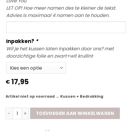
Love You”
LET OP! Hoe meer namen des te kleiner de tekst.
Advies is maximaal 4 namen aan te houden.
Afzender
namen
toevoegen?
Inpakken?
*
(+
Wil je het kussen laten inpakken door ons? met
€3,00)
doorzichtige folie en zwart+wit krullint
17,95
€
Artikel niet op voorraad → Kussen + Bedrukking
Knuffel Medicijn aantal
TOEVOEGEN AAN WINKELWAGEN