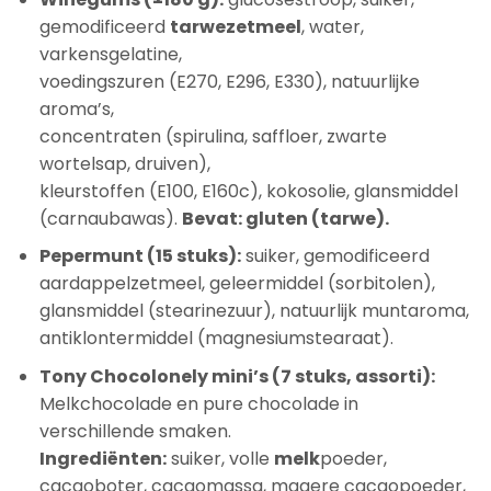
gemodificeerd
tarwezetmeel
, water,
varkensgelatine,
voedingszuren (E270, E296, E330), natuurlijke
aroma’s,
concentraten (spirulina, saffloer, zwarte
wortelsap, druiven),
kleurstoffen (E100, E160c), kokosolie, glansmiddel
(carnaubawas).
Bevat: gluten (tarwe).
Pepermunt (15 stuks):
suiker, gemodificeerd
aardappelzetmeel, geleermiddel (sorbitolen),
glansmiddel (stearinezuur), natuurlijk muntaroma,
antiklontermiddel (magnesiumstearaat).
Tony Chocolonely mini’s (7 stuks, assorti):
Melkchocolade en pure chocolade in
verschillende smaken.
Ingrediënten:
suiker, volle
melk
poeder,
cacaoboter, cacaomassa, magere cacaopoeder,