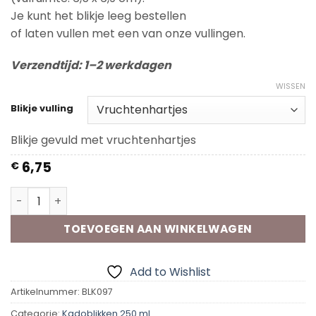
Je kunt het blikje leeg bestellen
of laten vullen met een van onze vullingen.
Verzendtijd: 1–2 werkdagen
WISSEN
Blikje vulling
Blikje gevuld met vruchtenhartjes
6,75
€
Kadoblik -Toevallig schoonzus aantal
TOEVOEGEN AAN WINKELWAGEN
Add to Wishlist
Artikelnummer:
BLK097
Categorie:
Kadoblikken 250 ml