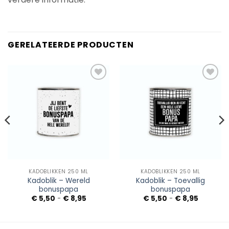
GERELATEERDE PRODUCTEN
Add to
Add to
Wishlist
Wishlist
KADOBLIKKEN 250 ML
KADOBLIKKEN 250 ML
Kadoblik – Wereld
Kadoblik – Toevallig
bonuspapa
bonuspapa
sse:
Prijsklasse:
Prijsklass
€
5,50
-
€
8,95
€
5,50
-
€
8,95
€ 5,50
€ 5,50
tot
tot
€ 8,95
€ 8,95