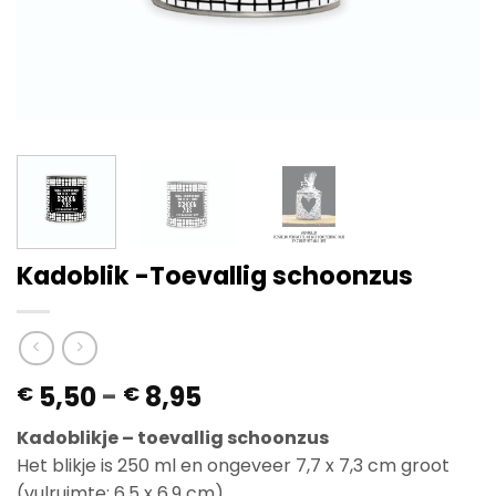
Kadoblik -Toevallig schoonzus
Prijsklasse:
5,50
-
8,95
€
€
€ 5,50
Kadoblikje – toevallig schoonzus
tot
Het blikje is 250 ml en ongeveer 7,7 x 7,3 cm groot
€ 8,95
(vulruimte: 6,5 x 6,9 cm).