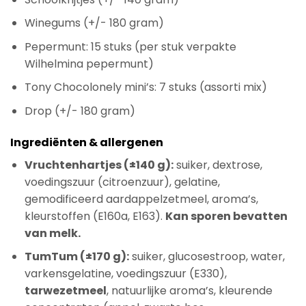
Winegums (+/- 180 gram)
Pepermunt: 15 stuks (per stuk verpakte
Wilhelmina pepermunt)
Tony Chocolonely mini’s: 7 stuks (assorti mix)
Drop (+/- 180 gram)
Ingrediënten & allergenen
Vruchtenhartjes (±140 g):
suiker, dextrose,
voedingszuur (citroenzuur), gelatine,
gemodificeerd aardappelzetmeel, aroma’s,
kleurstoffen (E160a, E163).
Kan sporen bevatten
van melk.
TumTum (±170 g):
suiker, glucosestroop, water,
varkensgelatine, voedingszuur (E330),
tarwezetmeel
, natuurlijke aroma’s, kleurende