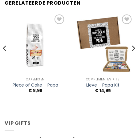
GERELATEERDE PRODUCTEN
Add to
Add to
Wishlist
Wishlist
CAKEMIXEN
COMPLIMENTEN KITS
Piece of Cake – Papa
Lieve – Papa Kit
sse:
€
8,95
€
14,95
VIP GIFTS