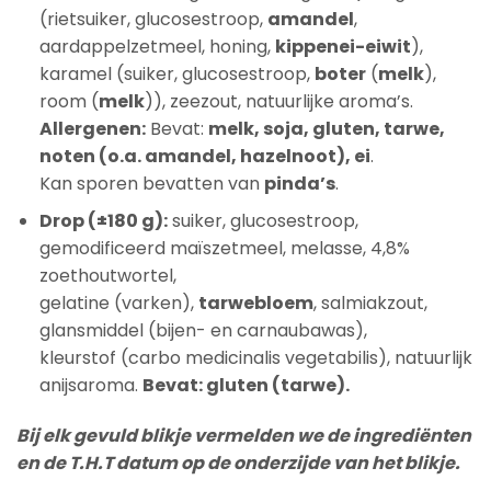
(rietsuiker, glucosestroop,
amandel
,
aardappelzetmeel, honing,
kippenei-eiwit
),
karamel (suiker, glucosestroop,
boter
(
melk
),
room (
melk
)), zeezout, natuurlijke aroma’s.
Allergenen:
Bevat:
melk, soja, gluten, tarwe,
noten (o.a. amandel, hazelnoot), ei
.
Kan sporen bevatten van
pinda’s
.
Drop (±180 g):
suiker, glucosestroop,
gemodificeerd maïszetmeel, melasse, 4,8%
zoethoutwortel,
gelatine (varken),
tarwebloem
, salmiakzout,
glansmiddel (bijen- en carnaubawas),
kleurstof (carbo medicinalis vegetabilis), natuurlijk
anijsaroma.
Bevat: gluten (tarwe).
Bij elk gevuld blikje vermelden we de ingrediënten
en de T.H.T datum op de onderzijde van het blikje.