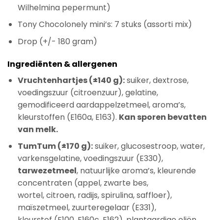
Wilhelmina pepermunt)
Tony Chocolonely mini’s: 7 stuks (assorti mix)
Drop (+/- 180 gram)
Ingrediënten & allergenen
Vruchtenhartjes (±140 g):
suiker, dextrose,
voedingszuur (citroenzuur), gelatine,
gemodificeerd aardappelzetmeel, aroma’s,
kleurstoffen (E160a, E163).
Kan sporen bevatten
van melk.
TumTum (±170 g):
suiker, glucosestroop, water,
varkensgelatine, voedingszuur (E330),
tarwezetmeel
, natuurlijke aroma’s, kleurende
concentraten (appel, zwarte bes,
wortel, citroen, radijs, spirulina, saffloer),
maïszetmeel, zuurteregelaar (E331),
kleurstof (E100, E160c, E162), plantaardige oliën