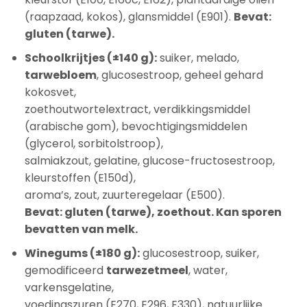
(raapzaad, kokos), glansmiddel (E901).
Bevat:
gluten (tarwe).
Schoolkrijtjes (±140 g):
suiker, melado,
tarwebloem
, glucosestroop, geheel gehard
kokosvet,
zoethoutwortelextract, verdikkingsmiddel
(arabische gom), bevochtigingsmiddelen
(glycerol, sorbitolstroop),
salmiakzout, gelatine, glucose-fructosestroop,
kleurstoffen (E150d),
aroma’s, zout, zuurteregelaar (E500).
Bevat: gluten (tarwe), zoethout. Kan sporen
bevatten van melk.
Winegums (±180 g):
glucosestroop, suiker,
gemodificeerd
tarwezetmeel
, water,
varkensgelatine,
voedingszuren (E270, E296, E330), natuurlijke