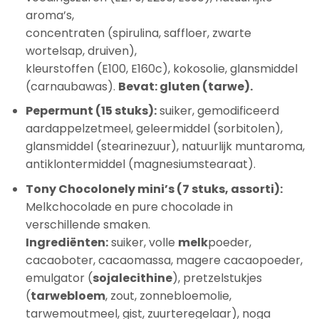
aroma’s,
concentraten (spirulina, saffloer, zwarte
wortelsap, druiven),
kleurstoffen (E100, E160c), kokosolie, glansmiddel
(carnaubawas).
Bevat: gluten (tarwe).
Pepermunt (15 stuks):
suiker, gemodificeerd
aardappelzetmeel, geleermiddel (sorbitolen),
glansmiddel (stearinezuur), natuurlijk muntaroma,
antiklontermiddel (magnesiumstearaat).
Tony Chocolonely mini’s (7 stuks, assorti):
Melkchocolade en pure chocolade in
verschillende smaken.
Ingrediënten:
suiker, volle
melk
poeder,
cacaoboter, cacaomassa, magere cacaopoeder,
emulgator (
sojalecithine
), pretzelstukjes
(
tarwebloem
, zout, zonnebloemolie,
tarwemoutmeel, gist, zuurteregelaar), noga