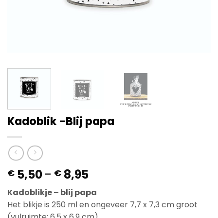
Kadoblik -Blij papa
Prijsklasse:
5,50
-
8,95
€
€
€ 5,50
Kadoblikje – blij papa
tot
Het blikje is 250 ml en ongeveer 7,7 x 7,3 cm groot
€ 8,95
(vulruimte: 6,5 x 6,9 cm).