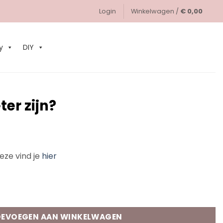
Login
Winkelwagen /
€
0,00
0
y
DIY
ter zijn?
eze vind je
hier
tal
EVOEGEN AAN WINKELWAGEN