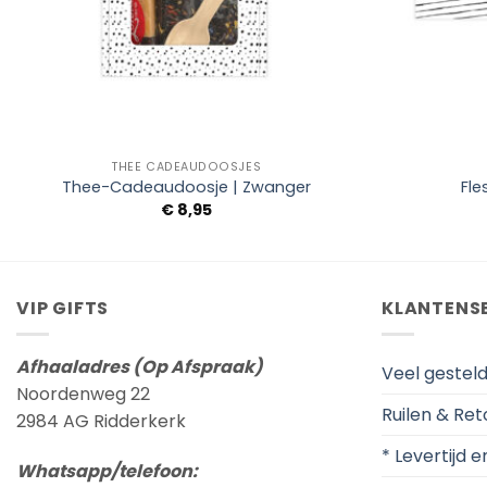
+
+
THEE CADEAUDOOSJES
Thee-Cadeaudoosje | Zwanger
Fle
€
8,95
VIP GIFTS
KLANTENS
Afhaaladres (Op Afspraak)
Veel gestel
Noordenweg 22
Ruilen & Re
2984 AG Ridderkerk
* Levertijd 
Whatsapp/telefoon: