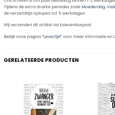
Ons streven is om jouw bestelling binnen 1-2 werkdage
Tijdens de extra drukke periodes zoals
Moederdag
,
Vad
de verzendtijd oplopen tot 5 werkdagen.
Wij verzenden dit artikel via brievenbuspost
Bekijk onze pagina
“Levertijd”
voor meer informatie en de
GERELATEERDE PRODUCTEN
Add to
Wishlist