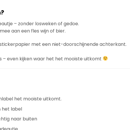
n?
eautje – zonder losweken of gedoe.
ee aan een fles wijn of bier.
f stickerpapier met een niet-doorschijnende achterkant.
es – even kijken waar het het mooiste uitkomt
nlabel het mooiste uitkomt.
 het label
chtig naar buiten
adeautje