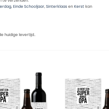
n te verzenden.
erdag
,
Einde Schooljaar
,
Sinterklaas
en
Kerst
kan
 huidige levertijd..
Add to
Wishlist