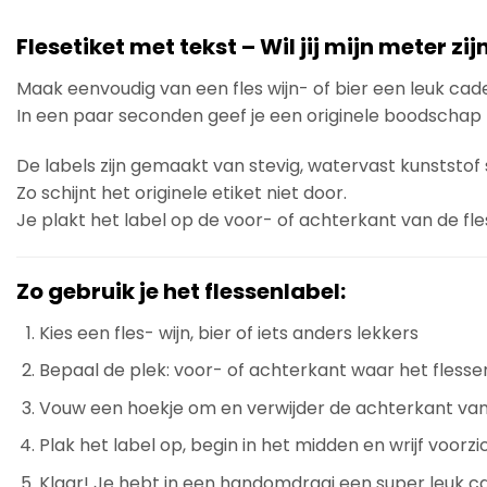
Flesetiket met tekst – Wil jij mijn meter zij
Maak eenvoudig van een fles wijn- of bier een leuk cad
In een paar seconden geef je een originele boodschap m
De labels zijn gemaakt van stevig, watervast kunststo
Zo schijnt het originele etiket niet door.
Je plakt het label op de voor- of achterkant van de fl
Zo gebruik je het flessenlabel:
Kies een fles- wijn, bier of iets anders lekkers
Bepaal de plek: voor- of achterkant waar het flesse
Vouw een hoekje om en verwijder de achterkant van
Plak het label op, begin in het midden en wrijf voorzi
Klaar! Je hebt in een handomdraai een super leuk c