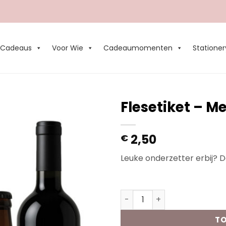
Cadeaus
Voor Wie
Cadeaumomenten
Stationer
Flesetiket – Me
Add to
2,50
€
Wishlist
Leuke onderzetter erbij? D
Op voorraad
Flesetiket - Meter zijn? aan
TO