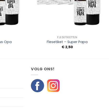
+
FLESETIKETTEN
nus Opa
Flesetiket – Super Papa
€
2,50
VOLG ONS!