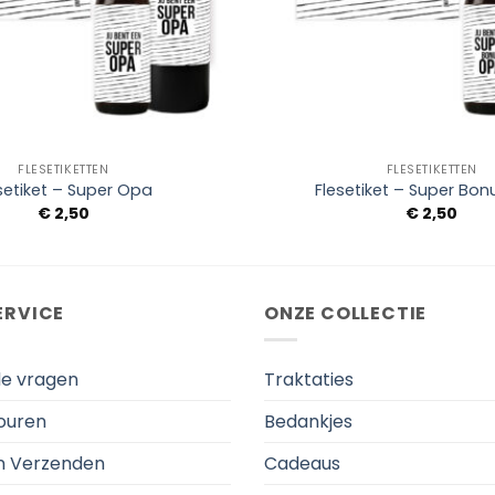
+
FLESETIKETTEN
FLESETIKETTEN
setiket – Super Opa
Flesetiket – Super Bo
€
2,50
€
2,50
ERVICE
ONZE COLLECTIE
de vragen
Traktaties
touren
Bedankjes
en Verzenden
Cadeaus