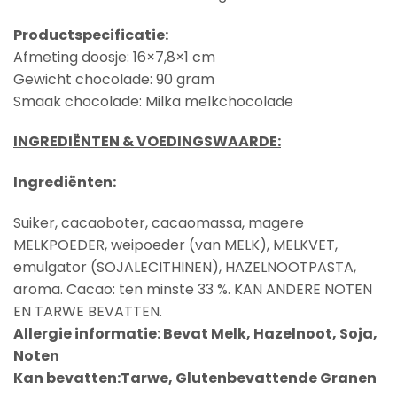
Productspecificatie:
Afmeting doosje: 16×7,8×1 cm
Gewicht chocolade: 90 gram
Smaak chocolade: Milka melkchocolade
INGREDIËNTEN & VOEDINGSWAARDE:
Ingrediënten:
Suiker, cacaoboter, cacaomassa, magere
MELKPOEDER
, weipoeder (van
MELK
),
MELK
VET,
emulgator (
SOJALECITHINEN
),
HAZELNOOTPASTA
,
aroma. Cacao: ten minste 33 %. KAN ANDERE NOTEN
EN TARWE BEVATTEN.
Allergie informatie:
Bevat Melk, Hazelnoot, Soja,
Noten
Kan bevatten:Tarwe, Glutenbevattende Granen