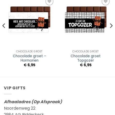
Add to
Add to
Wishlist
Wishlist
CHOCOLADE GROET
CHOCOLADE GROET
Chocolade groet –
Chocolade groet
Hormonen
Topgozer
€
6,95
€
6,95
VIP GIFTS
Afhaaladres (Op Afspraak)
Noordenweg 22
2984 AG Ridderkerk