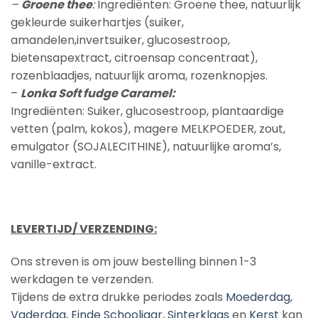
–
Groene thee
:
Ingrediënten: Groene thee, natuurlijk
gekleurde suikerhartjes (suiker,
amandelen,invertsuiker, glucosestroop,
bietensapextract, citroensap concentraat),
rozenblaadjes, natuurlijk aroma, rozenknopjes.
–
Lonka Soft fudge Caramel:
Ingrediënten: Suiker, glucosestroop, plantaardige
vetten (palm, kokos), magere MELKPOEDER, zout,
emulgator (SOJALECITHINE), natuurlijke aroma’s,
vanille-extract.
LEVERTIJD/ VERZENDING:
Ons streven is om jouw bestelling binnen 1-3
werkdagen te verzenden.
Tijdens de extra drukke periodes zoals
Moederdag
,
Vaderdag
,
Einde Schooljaar
,
Sinterklaas
en
Kerst
kan