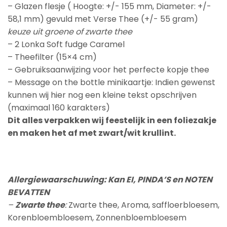
– Glazen flesje ( Hoogte: +/- 155 mm, Diameter: +/-
58,1 mm) gevuld met Verse Thee (+/- 55 gram)
keuze uit groene of zwarte thee
– 2 Lonka Soft fudge Caramel
– Theefilter (15×4 cm)
– Gebruiksaanwijzing voor het perfecte kopje thee
– Message on the bottle minikaartje: Indien gewenst
kunnen wij hier nog een kleine tekst opschrijven
(maximaal 160 karakters)
Dit alles verpakken wij feestelijk in een foliezakje
en maken het af met zwart/wit krullint.
Allergiewaarschuwing: Kan EI, PINDA’S en NOTEN
BEVATTEN
–
Zwarte thee
:
Zwarte thee, Aroma, saffloerbloesem,
Korenbloembloesem, Zonnenbloembloesem