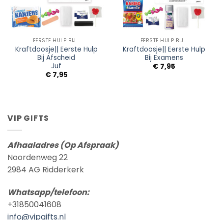
EERSTE HULP BIJ...
EERSTE HULP BIJ...
Kraftdoosje|| Eerste Hulp
Kraftdoosje|| Eerste Hulp
Bij Afscheid
Bij Examens
Juf
€
7,95
€
7,95
VIP GIFTS
Afhaaladres (Op Afspraak)
Noordenweg 22
2984 AG Ridderkerk
Whatsapp/telefoon:
+31850041608
info@vipgifts.nl