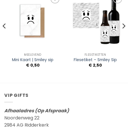
Add to
Add to
Wishlist
Wishlist
MEELEVEND
FLESETIKETTEN
Mini Kaart | Smiley sip
Flesetiket – Smiley Sip
€
0,50
€
2,50
VIP GIFTS
Afhaaladres (Op Afspraak)
Noordenweg 22
2984 AG Ridderkerk