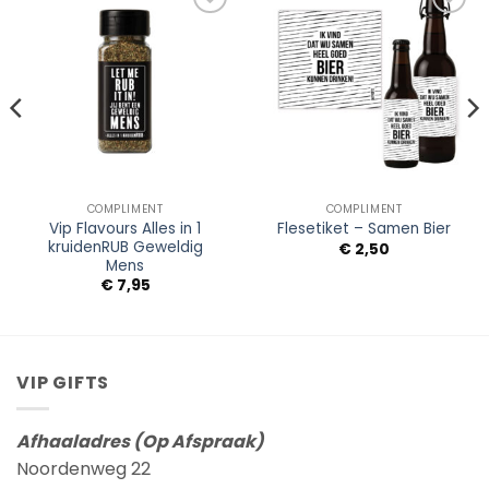
Add to
Add to
Wishlist
Wishlist
COMPLIMENT
COMPLIMENT
Vip Flavours Alles in 1
Flesetiket – Samen Bier
kruidenRUB Geweldig
sse:
€
2,50
Mens
€
7,95
VIP GIFTS
Afhaaladres (Op Afspraak)
Noordenweg 22