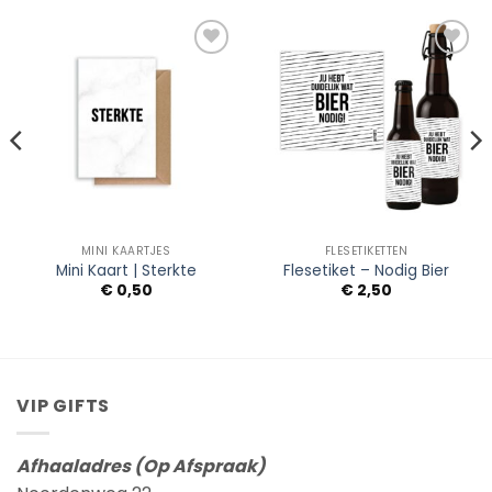
Add to
Add to
Wishlist
Wishlist
MINI KAARTJES
FLESETIKETTEN
Mini Kaart | Sterkte
Flesetiket – Nodig Bier
€
0,50
€
2,50
VIP GIFTS
Afhaaladres (Op Afspraak)