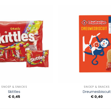
Add to
Wishlist
+
SNOEP & SNACKS
SNOEP & SNACKS
Skittles
Dreumesbiscuit
€
0,45
€
0,40