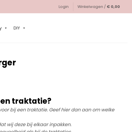
Login
Winkelwagen /
€
0,00
0
y
DIY
rger
en traktatie?
d voor bij een traktatie. Geef hier dan aan om welke
at wij deze bij elkaar inpakken.
eveelheid als bij de traktaties.