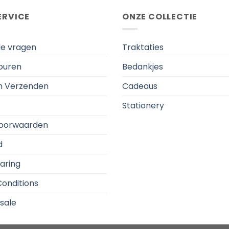
ERVICE
ONZE COLLECTIE
de vragen
Traktaties
touren
Bedankjes
en Verzenden
Cadeaus
Stationery
oorwaarden
d
aring
onditions
sale