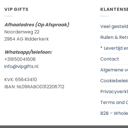
VIP GIFTS
KLANTENS
Afhaaladres (Op Afspraak)
Veel gestel
Noordenweg 22
Ruilen & Re
2984 AG Ridderkerk
* Levertijd 
Whatsapp/telefoon:
Contact
+31850041608
info@vipgifts.nl
Algemene v
KVK: 65643410
Cookiebelei
IBAN: NL09RABO0312206712
Privacyverkl
Terms and C
B2B – Whole