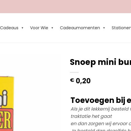
Cadeaus
Voor Wie
Cadeaumomenten
Stationer
Snoep mini bu
Add to
0,20
€
Wishlist
Toevoegen bij e
Als je dit lekkernij bestel
traktatie het gaat
en dan zorgen wij ervoor d
Je besteld dan dezelfde ho