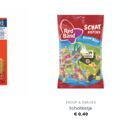
Add to
Add to
Wishlist
Wishlist
+
SNOEP & SNACKS
Schatkistje
€
0,40