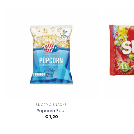
Add to
Wishlist
+
+
SNOEP & SNACKS
Popcorn Zout
€
1,20