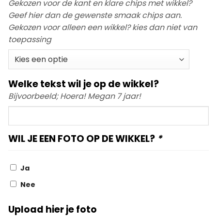
Gekozen voor de kant en klare chips met wikkel?
Geef hier dan de gewenste smaak chips aan.
Gekozen voor alleen een wikkel? kies dan niet van
toepassing
Welke tekst wil je op de wikkel?
Bijvoorbeeld; Hoera! Megan 7 jaar!
Welke
tekst
wil
WIL JE EEN FOTO OP DE WIKKEL?
*
je
op
de
Ja
wikkel?
Nee
Upload hier je foto