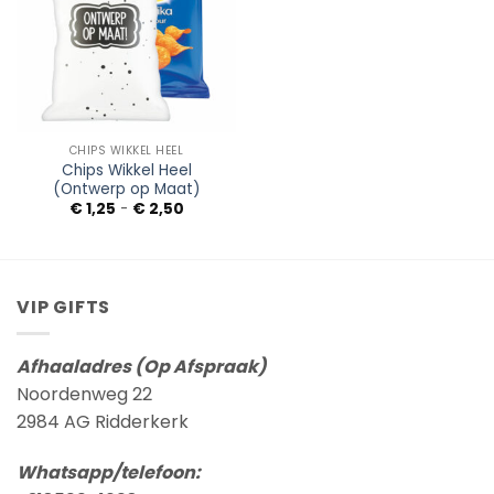
CHIPS WIKKEL HEEL
Chips Wikkel Heel
(Ontwerp op Maat)
Prijsklasse:
€
1,25
-
€
2,50
€ 1,25
tot
€ 2,50
VIP GIFTS
Afhaaladres (Op Afspraak)
Noordenweg 22
2984 AG Ridderkerk
Whatsapp/telefoon: