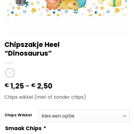
Chipszakje Heel
“Dinosaurus”
Prijsklasse:
1,25
-
2,50
€
€
€ 1,25
Chips wikkel (met of zonder chips)
tot
€ 2,50
Chips Wikkel
Smaak Chips
*