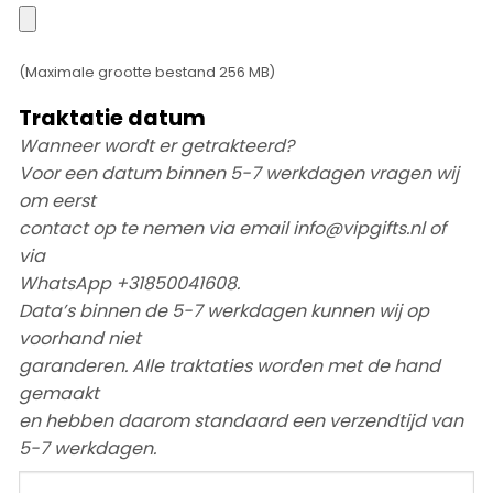
Upload
hier
je
(Maximale grootte bestand 256 MB)
foto
Traktatie datum
Wanneer wordt er getrakteerd?
Voor een datum binnen 5-7 werkdagen vragen wij
om eerst
contact op te nemen via email info@vipgifts.nl of
via
WhatsApp +31850041608.
Data’s binnen de 5-7 werkdagen kunnen wij op
voorhand niet
garanderen. Alle traktaties worden met de hand
gemaakt
en hebben daarom standaard een verzendtijd van
5-7 werkdagen.
Traktatie