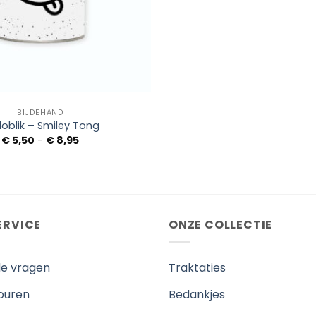
BIJDEHAND
oblik – Smiley Tong
Prijsklasse:
€
5,50
-
€
8,95
€ 5,50
tot
€ 8,95
ERVICE
ONZE COLLECTIE
de vragen
Traktaties
touren
Bedankjes