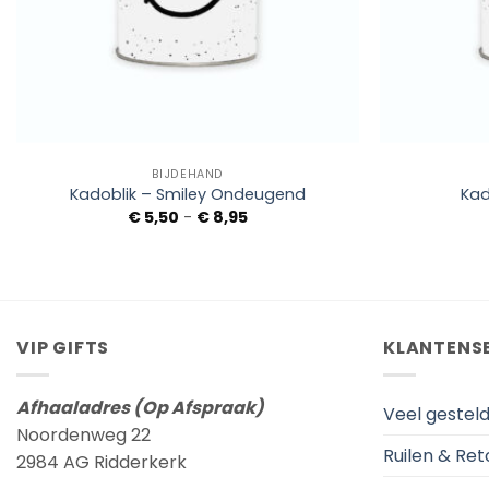
+
+
BIJDEHAND
Kadoblik – Smiley Ondeugend
Kad
Prijsklasse:
€
5,50
-
€
8,95
€ 5,50
tot
€ 8,95
VIP GIFTS
KLANTENS
Afhaaladres (Op Afspraak)
Veel gestel
Noordenweg 22
Ruilen & Re
2984 AG Ridderkerk