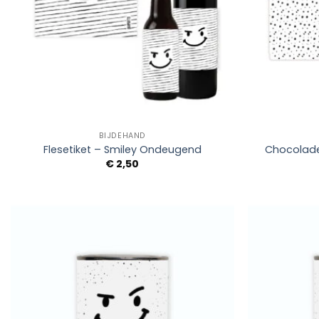
+
+
BIJDEHAND
Flesetiket – Smiley Ondeugend
Chocolade
€
2,50
Add to
Wishlist