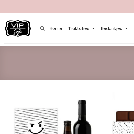
Ga
naar
inhoud
Home
Traktaties
Bedankjes
Add to
Wishlist