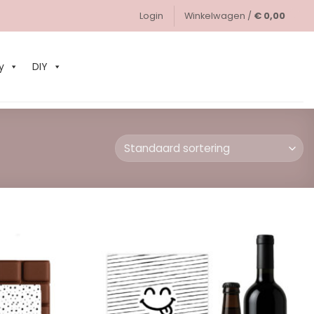
Login
Winkelwagen /
€
0,00
0
y
DIY
Add to
Add to
Wishlist
Wishlist