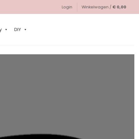
Login
Winkelwagen /
€
0,00
0
y
DIY