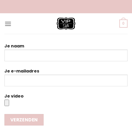
Ga
naar
inhoud
0
Je naam
Je e-mailadres
Je video